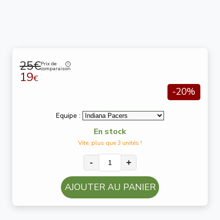
25€
Prix de
comparaison
19
€
-20%
Equipe :
En stock
Vite, plus que 3 unités !
-
+
AJOUTER AU PANIER