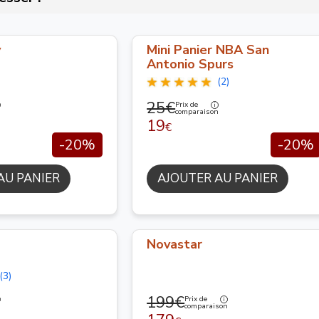
y
Mini Panier NBA San
Antonio Spurs
(2)
25€
Prix de
n
comparaison
19
€
-20%
-20%
AU PANIER
AJOUTER AU PANIER
Novastar
(3)
199€
Prix de
n
comparaison