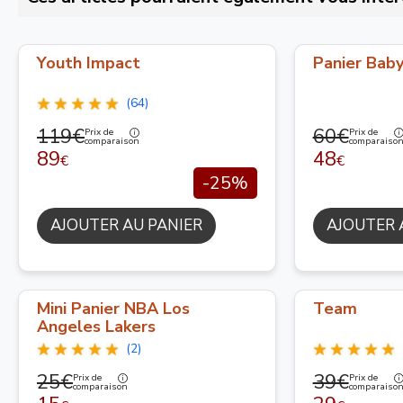
Youth Impact
Panier Bab
(64)
119€
60€
Prix de
Prix de
comparaison
comparaiso
89
48
€
€
-25%
AJOUTER AU PANIER
AJOUTER 
Mini Panier NBA Los
Team
Angeles Lakers
(2)
25€
39€
Prix de
Prix de
comparaison
comparaiso