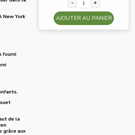
-
+
BA New York
AJOUTER AU PANIER
 fourni
rni
enfants.
jouet
aut de la
ien
ts grâce aux