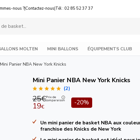
ommes-nous ?
|
Contactez-nous
|
Tél : 02 85 52 37 37
BALLONS MOLTEN
MINI BALLONS
ÉQUIPEMENTS CLUB
Mini Panier NBA New York Knicks
Mini Panier NBA New York Knicks
(2)
25€
Prix de
comparaison
-20%
19
€
Un mini panier de basket NBA aux couleur
franchise des Knicks de New York
Le mini panier de basket est idéal pour j