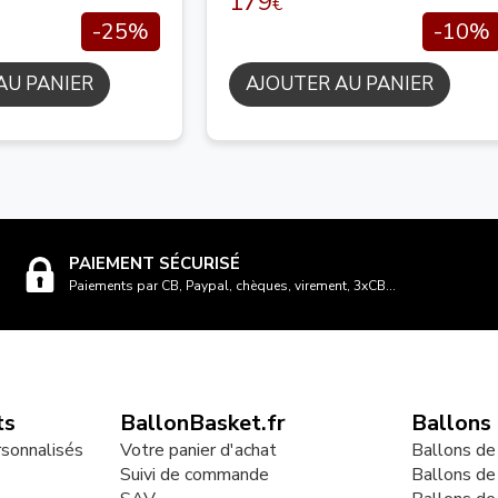
179
€
-25%
-10%
AU PANIER
AJOUTER AU PANIER
PAIEMENT SÉCURISÉ
Paiements par CB, Paypal, chèques, virement, 3xCB...
ts
BallonBasket.fr
Ballons
rsonnalisés
Votre panier d'achat
Ballons de
Suivi de commande
Ballons de