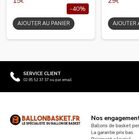
15
29
€
€
-40%
AJOUTER AU PANIER
AJOUTER 
SERVICE CLIENT
02 85 52 37 37 ou par email
Nos engagemen
Ballons de basket pe
La garantie prix bas