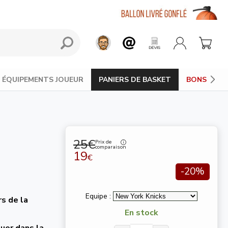
ÉQUIPEMENTS JOUEUR
PANIERS DE BASKET
BONS PLAN
25€
Prix de
comparaison
19
€
-20%
Equipe :
s de la
En stock
ouer dans la