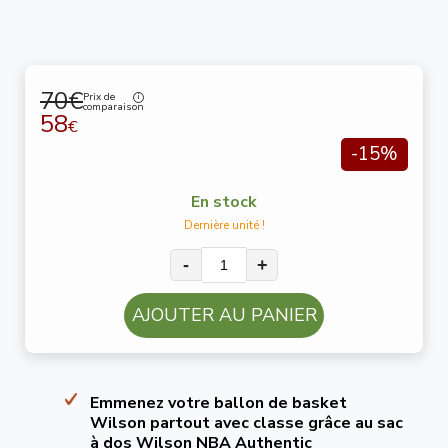
70€
Prix de
comparaison
58
€
-15%
En stock
Dernière unité !
-
+
AJOUTER AU PANIER
Emmenez votre ballon de basket
Wilson partout avec classe grâce au sac
à dos Wilson NBA Authentic