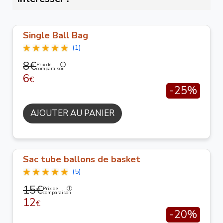
Single Ball Bag
(1)
8€
Prix de
comparaison
6
€
-25%
AJOUTER AU PANIER
Sac tube ballons de basket
(5)
15€
Prix de
comparaison
12
€
-20%