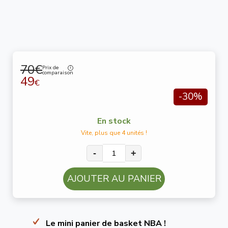
70€
Prix de
comparaison
49
€
-30%
En stock
Vite, plus que 4 unités !
-
+
AJOUTER AU PANIER
Le mini panier de basket NBA !