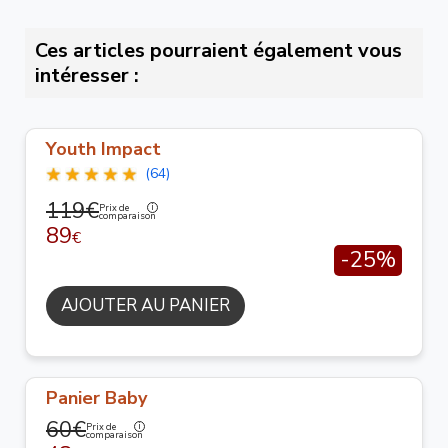
Ces articles pourraient également vous
intéresser :
Youth Impact
(64)
119€
Prix de
comparaison
89
€
-25%
AJOUTER AU PANIER
Panier Baby
60€
Prix de
comparaison