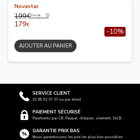
Novastar
199€
Prix de
comparaison
179
€
-10%
AJOUTER AU PANIER
SERVICE CLIENT
02 85 52 37 37 ou par email
PAIEMENT SÉCURISÉ
Paiements par CB, Paypal, chèques, virement, 3xCB...
GARANTIE PRIX BAS
Nous garantissons les prix les plus bas possibles