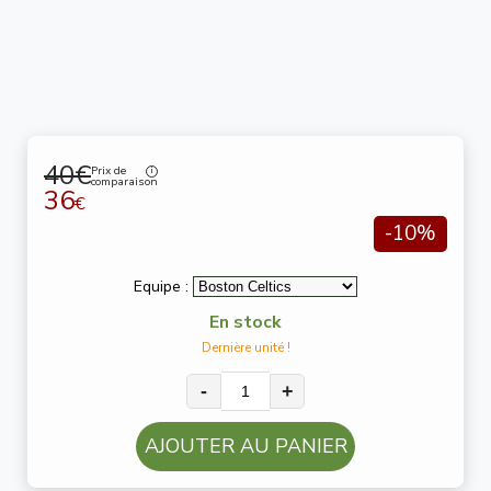
40€
Prix de
comparaison
36
€
-10%
Equipe :
En stock
Dernière unité !
-
+
AJOUTER AU PANIER