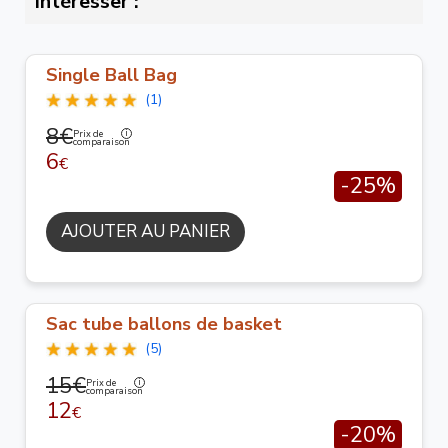
intéresser :
Single Ball Bag
(1)
8€
Prix de
comparaison
6
€
-25%
AJOUTER AU PANIER
Sac tube ballons de basket
(5)
15€
Prix de
comparaison
12
€
-20%