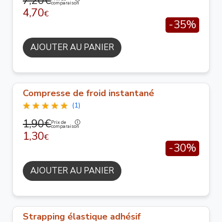
7,20€
comparaison
4,70
€
-35%
AJOUTER AU PANIER
Compresse de froid instantané
(1)
1,90€
Prix de
comparaison
1,30
€
-30%
AJOUTER AU PANIER
Strapping élastique adhésif