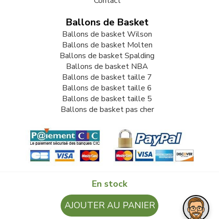
Contact
Ballons de Basket
Ballons de basket Wilson
Ballons de basket Molten
Ballons de basket Spalding
Ballons de basket NBA
Ballons de basket taille 7
Ballons de basket taille 6
Ballons de basket taille 5
Ballons de basket pas cher
En stock
© 2009-2026 LB82. Tous droits réservés - ballonbasket.fr -
AJOUTER AU PANIER
SARL LB 82 - 13 Rue Louis Delage 44360 VIGNEUX DE
BRETAGNE