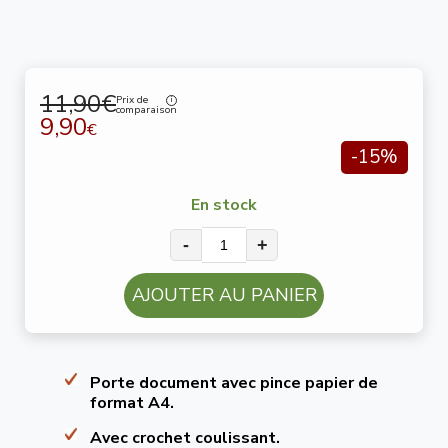
11,90€
Prix de
comparaison
9,90
€
-15%
En stock
-
+
AJOUTER AU PANIER
Porte document avec pince papier de
format A4.
Avec crochet coulissant.