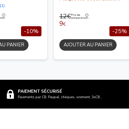
(1)
12€
Prix de
ison
comparaison
9
€
-10%
-25%
AU PANIER
AJOUTER AU PANIER
PAIEMENT SÉCURISÉ
Paiements par CB, Paypal, chèques, virement, 3xCB...