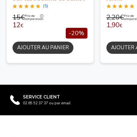
(5)
15€
2,20€
Prix de
Prix de
comparaison
compara
12
1,90
€
€
-20%
AJOUTER AU PANIER
AJOUTER 
SERVICE CLIENT
02 85 52 37 37 ou par email