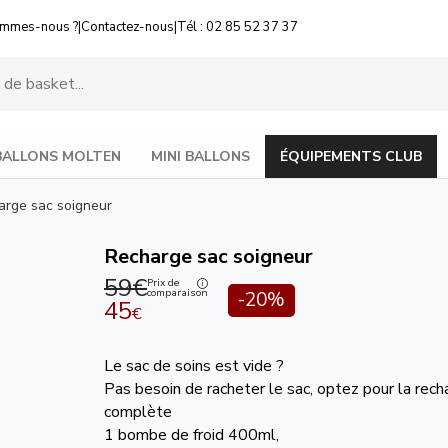
ommes-nous ?
|
Contactez-nous
|
Tél : 02 85 52 37 37
BALLONS MOLTEN
MINI BALLONS
ÉQUIPEMENTS CLUB
arge sac soigneur
Recharge sac soigneur
59€
Prix de
comparaison
-20%
45
€
Le sac de soins est vide ?
Pas besoin de racheter le sac, optez pour la rech
complète
1 bombe de froid 400ml,