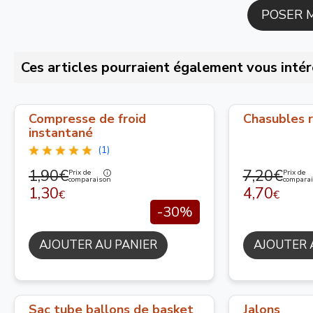
Ces articles pourraient également vous intér
Compresse de froid
Chasubles r
instantané
(1)
1,90€
7,20€
Prix de
Prix de
comparaison
compara
1,30
4,70
€
€
-30%
AJOUTER AU PANIER
AJOUTER 
Sac tube ballons de basket
Jalons