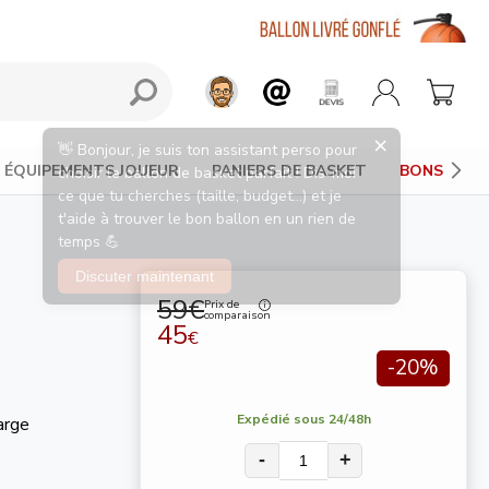
ÉQUIPEMENTS JOUEUR
PANIERS DE BASKET
BONS PLAN
59€
Prix de
comparaison
45
€
-20%
Expédié sous 24/48h
arge
-
+