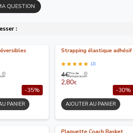
esser :
éversibles
Strapping élastique adhésif
(2)
4€
Prix de
ison
comparaison
2,80
€
-35%
-30%
AU PANIER
AJOUTER AU PANIER
Plaquette Coach Basket