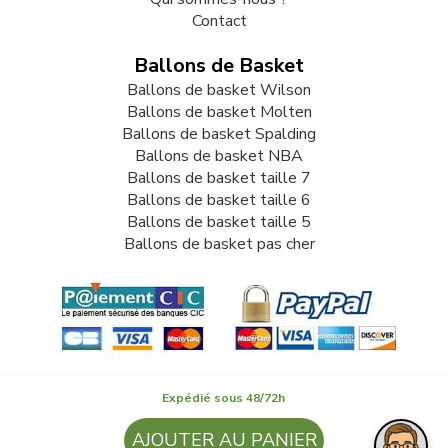
Contact
Ballons de Basket
Ballons de basket Wilson
Ballons de basket Molten
Ballons de basket Spalding
Ballons de basket NBA
Ballons de basket taille 7
Ballons de basket taille 6
Ballons de basket taille 5
Ballons de basket pas cher
Expédié sous 48/72h
© 2009-2026 LB82. Tous droits réservés - ballonbasket.fr -
AJOUTER AU PANIER
SARL LB 82 - 13 Rue Louis Delage 44360 VIGNEUX DE