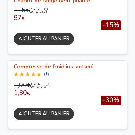
Chariot de rangement pliable
115€
Prix de
comparaison
97
€
-15%
AJOUTER AU PANIER
Compresse de froid instantané
(1)
1,90€
Prix de
comparaison
1,30
€
-30%
AJOUTER AU PANIER