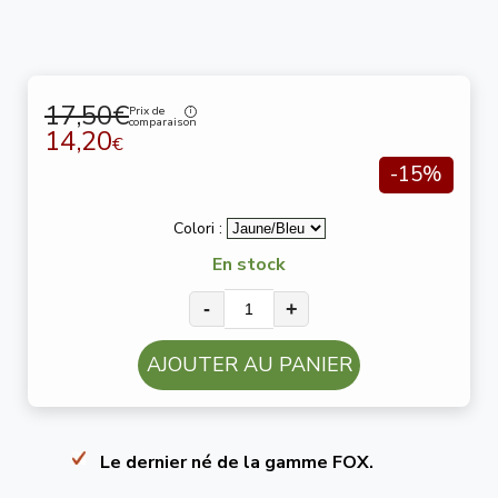
17,50€
Prix de
comparaison
14,20
€
-15%
Colori :
En stock
-
+
AJOUTER AU PANIER
Le dernier né de la gamme FOX.