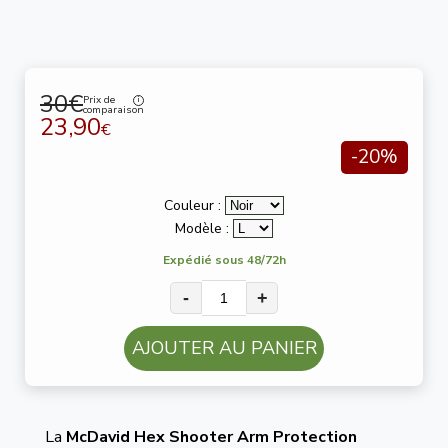
30€
Prix de
comparaison
23,90
€
-20%
Couleur :
Modèle :
Expédié sous 48/72h
-
+
AJOUTER AU PANIER
La
McDavid Hex Shooter Arm Protection