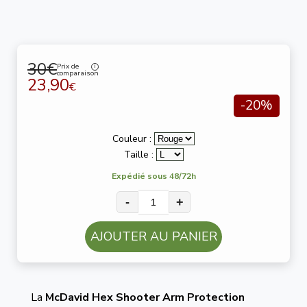
30€
Prix de
comparaison
23,90
€
-20%
Couleur :
Taille :
Expédié sous 48/72h
-
+
AJOUTER AU PANIER
La
McDavid Hex Shooter Arm Protection