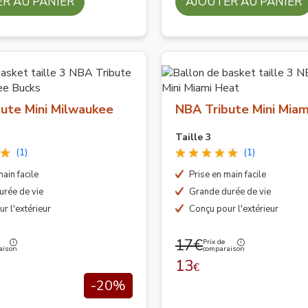
R AU PANIER
AJOUTER AU PANIER
ute Mini Milwaukee
NBA Tribute Mini Miam
Taille 3
(1)
(1)
ain facile
Prise en main facile
urée de vie
Grande durée de vie
r l'extérieur
Conçu pour l'extérieur
17€
Prix de
aison
comparaison
13
€
-20%