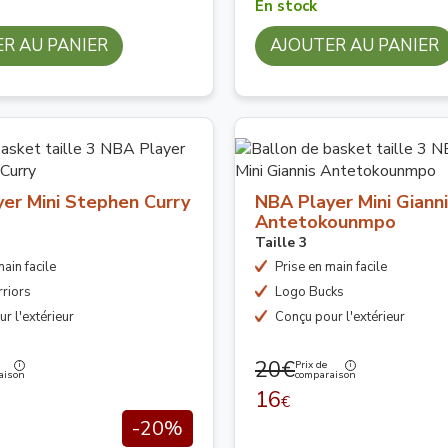
En stock
R AU PANIER
AJOUTER AU PANIER
er Mini Stephen Curry
NBA Player Mini Giann
Antetokounmpo
Taille 3
ain facile
Prise en main facile
riors
Logo Bucks
r l'extérieur
Conçu pour l'extérieur
20€
Prix de
aison
comparaison
16
€
-20%