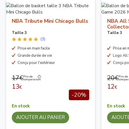
NBA Tribute Mini Chicago Bulls
NBA All 
Collecto
Taille 3
Taille 3
(3)
Prise en main facile
Prise en m
Grande durée de vie
Logo All
Conçu pour l'extérieur
Conçu pou
17€
20€
Prix de
Prix de
comparaison
compar
13
12
€
€
-20%
En stock
En stock
AJOUTER AU PANIER
AJOUTE