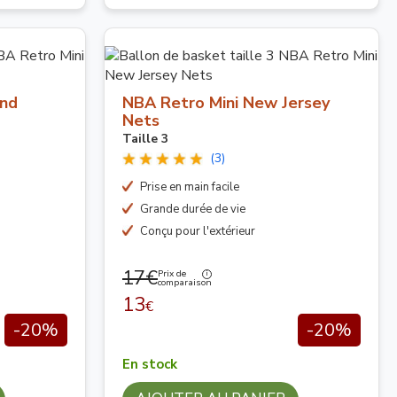
and
NBA Retro Mini New Jersey
Nets
Taille 3
(3)
Prise en main facile
Grande durée de vie
Conçu pour l'extérieur
17€
Prix de
comparaison
13
€
-20%
-20%
En stock