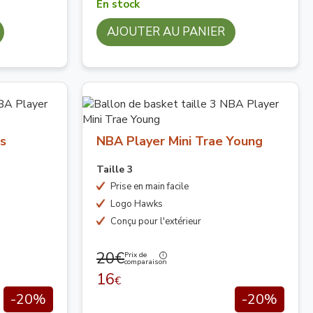
En stock
AJOUTER AU PANIER
is
NBA Player Mini Trae Young
Taille 3
Prise en main facile
Logo Hawks
Conçu pour l'extérieur
20€
Prix de
comparaison
16
€
-20%
-20%