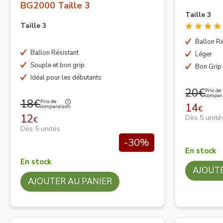
BG2000 Taille 3
Taille 3
Taille 3
Ballon Ré
Ballon Résistant
Léger
Souple et bon grip
Bon Grip
Idéal pour les débutants
20€
Prix de
compar
18€
Prix de
14
comparaison
€
12
Dès 5 unité
€
Dès 5 unités
-30%
En stock
En stock
AJOUTE
AJOUTER AU PANIER