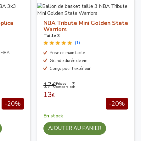
plica
NBA Tribute Mini Golden State
Warriors
Taille 3
(1)
3 FIBA
Prise en main facile
Grande durée de vie
Conçu pour l'extérieur
17€
Prix de
comparaison
13
€
-20%
-20%
En stock
AJOUTER AU PANIER