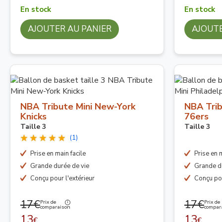
En stock
En stock
AJOUTER AU PANIER
AJOUTE
NBA Tribute Mini New-York
NBA Trib
Knicks
76ers
Taille 3
Taille 3
(1)
Prise en main facile
Prise en m
Grande durée de vie
Grande d
Conçu pour l'extérieur
Conçu pou
17€
17€
Prix de
Prix de
comparaison
compar
13
13
€
€