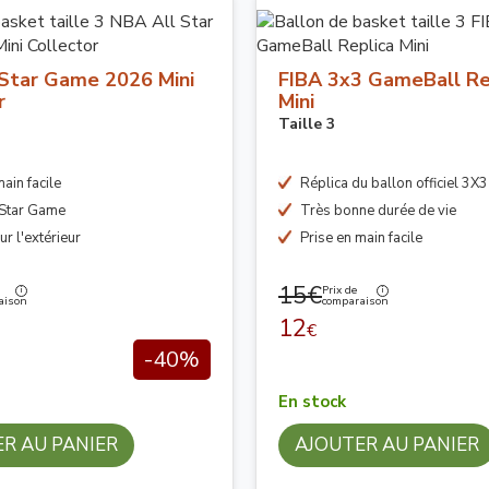
Star Game 2026 Mini
FIBA 3x3 GameBall Re
r
Mini
Taille 3
ain facile
Réplica du ballon officiel 3X
 Star Game
Très bonne durée de vie
r l'extérieur
Prise en main facile
15€
Prix de
aison
comparaison
12
€
-40%
En stock
R AU PANIER
AJOUTER AU PANIER