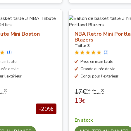
ute Mini Boston
NBA Retro Mini Portl
Blazers
Taille 3
(1)
(3)
ain facile
Prise en main facile
urée de vie
Grande durée de vie
r l'extérieur
Conçu pour l'extérieur
17€
Prix de
aison
comparaison
13
€
-20%
En stock