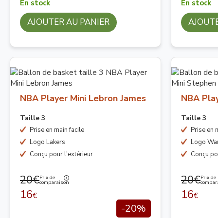
En stock
En stock
AJOUTER AU PANIER
AJOUTE
NBA Player Mini Lebron James
NBA Play
Taille 3
Taille 3
Prise en main facile
Prise en m
Logo Lakers
Logo War
Conçu pour l'extérieur
Conçu pou
20€
20€
Prix de
Prix de
comparaison
compar
16
16
€
€
-20%