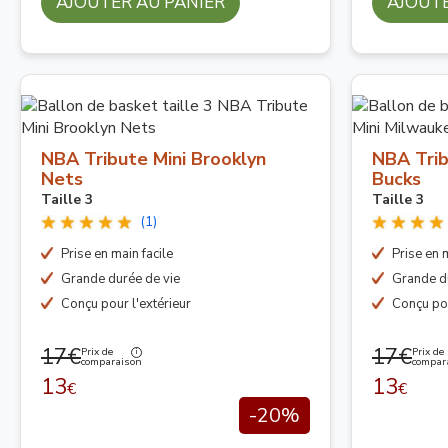
AJOUTER AU PANIER
AJOUTE
NBA Tribute Mini Brooklyn
NBA Trib
Nets
Bucks
Taille 3
Taille 3
(1)
Prise en main facile
Prise en m
Grande durée de vie
Grande d
Conçu pour l'extérieur
Conçu pou
17€
17€
Prix de
Prix de
comparaison
compar
13
13
€
€
-20%