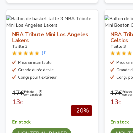
NBA Tribute Mini Los Angeles
NBA Trib
Lakers
Celtics
Taille 3
Taille 3
(1)
Prise en main facile
Prise en m
Grande durée de vie
Grande d
Conçu pour l'extérieur
Conçu pou
17€
17€
Prix de
Prix de
comparaison
compar
13
13
€
€
-20%
En stock
En stock