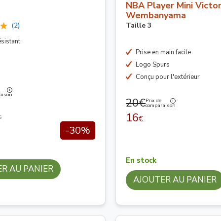
NBA Player Mini Victo
Wembanyama
(2)
Taille 3
sistant
Prise en main facile
Logo Spurs
Conçu pour l'extérieur
aison
20€
Prix de
comparaison
16
s
€
-30%
En stock
R AU PANIER
AJOUTER AU PANIER