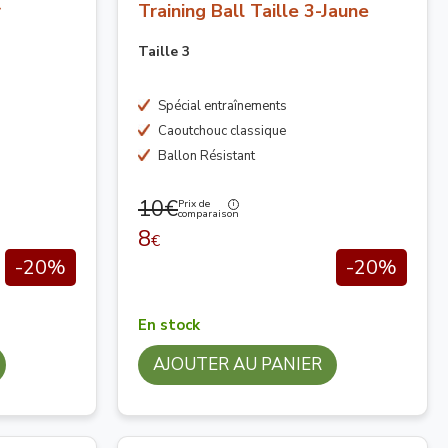
r
Training Ball Taille 3-Jaune
Taille 3
Spécial entraînements
Caoutchouc classique
Ballon Résistant
10€
Prix de
comparaison
8
€
-20%
-20%
En stock
AJOUTER AU PANIER