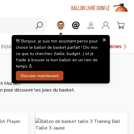
×
👋 Bonjour, je suis ton assistant perso pour
ÉQUIPEMENTS JOUEUR
PANIERS DE BASKET
BONS PLAN
choisir le ballon de basket parfait ! Dis-moi
ce que tu cherches (taille, budget...) et je
t'aide à trouver le bon ballon en un rien de
temps 💪
Discuter maintenant
et Molten.
 pour découvrir les joies du basket.