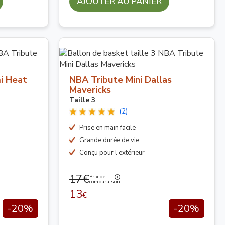
AJOUTER AU PANIER
i Heat
NBA Tribute Mini Dallas
Mavericks
Taille 3
(2)
Prise en main facile
Grande durée de vie
Conçu pour l'extérieur
17€
Prix de
comparaison
13
€
-20%
-20%