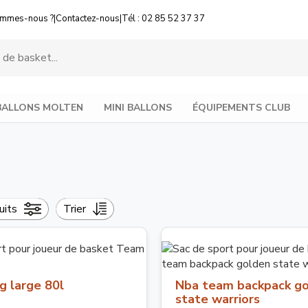
ommes-nous ?
|
Contactez-nous
|
Tél : 02 85 52 37 37
BALLONS MOLTEN
MINI BALLONS
ÉQUIPEMENTS CLUB
uits
Trier
 large 80l
Nba team backpack g
state warriors