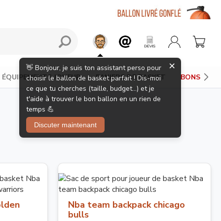
×
👋 Bonjour, je suis ton assistant perso pour
ÉQUIPEMENTS JOUEUR
PANIERS DE BASKET
BONS PLAN
choisir le ballon de basket parfait ! Dis-moi
ce que tu cherches (taille, budget...) et je
t'aide à trouver le bon ballon en un rien de
temps 💪
Discuter maintenant
olden
Nba team backpack chicago
bulls