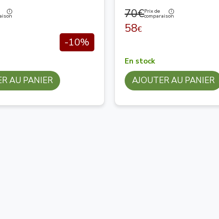
70€
Prix de
aison
comparaison
58
€
-10%
En stock
R AU PANIER
AJOUTER AU PANIER