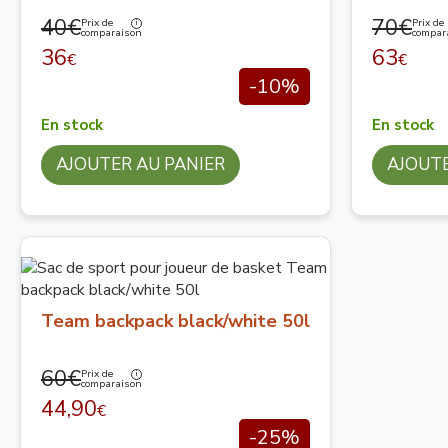
40€
70€
Prix de
Prix de
comparaison
compar
36
63
€
€
-10%
En stock
En stock
AJOUTER AU PANIER
AJOUTE
Team backpack black/white 50l
60€
Prix de
comparaison
44,90
€
-25%