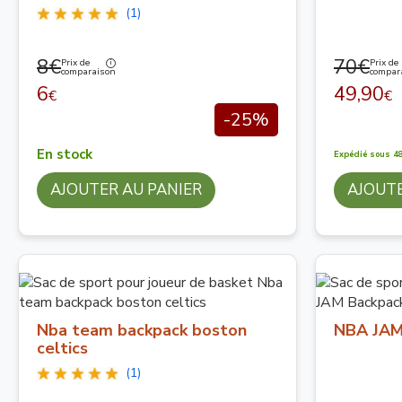
(1)
8€
70€
Prix de
Prix de
comparaison
compar
6
49,90
€
€
-25%
En stock
Expédié sous 48
AJOUTER AU PANIER
AJOUTE
Nba team backpack boston
NBA JAM
celtics
(1)