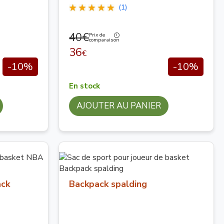
(1)
40€
Prix de
comparaison
36
€
-10%
-10%
En stock
AJOUTER AU PANIER
ack
Backpack spalding