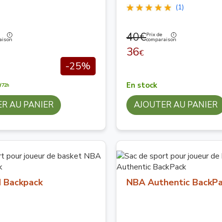
(1)
40€
Prix de
aison
comparaison
36
€
-25%
En stock
/72h
R AU PANIER
AJOUTER AU PANIER
 Backpack
NBA Authentic BackP