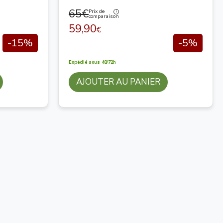
65€
Prix de
comparaison
59,90
€
-15%
-5%
Expédié sous 48/72h
AJOUTER AU PANIER