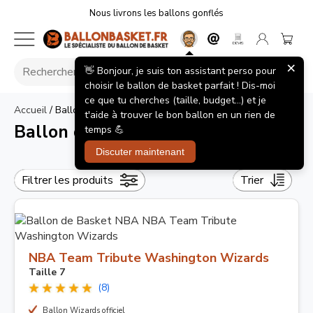
Nous livrons les ballons gonflés
×
👋 Bonjour, je suis ton assistant perso pour
choisir le ballon de basket parfait ! Dis-moi
ce que tu cherches (taille, budget...) et je
Accueil
/
Ballon de Basket NBA
t'aide à trouver le bon ballon en un rien de
Ballon de Basket NBA
temps 💪
Discuter maintenant
Filtrer les produits
Trier
NBA Team Tribute Washington Wizards
Taille 7
(8)
Ballon Wizards officiel