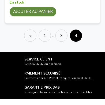
En stock
AJOUTER AU PANIER
<
1
...
3
4
SERVICE CLIENT
02 85 52 37 37 ou par email
PAIEMENT SÉCURISÉ
Paiements par CB, Paypal, chèques, virement, 3xCB...
GARANTIE PRIX BAS
Nous garantissons les prix les plus bas possibles