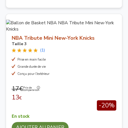
NBA Tribute Mini New-York Knicks
Taille 3
(1)
Prise en main facile
Grande durée de vie
Conçu pour l'extérieur
17€
Prix de
comparaison
13
€
-20%
En stock
AJOUTER AU PANIER