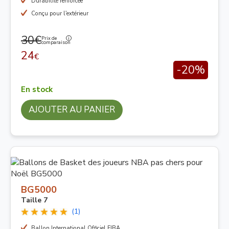
Durabilité renforcée
Conçu pour l'extérieur
30€
Prix de
comparaison
24
€
-20%
En stock
AJOUTER AU PANIER
BG5000
Taille 7
(1)
Ballon International Officiel FIBA