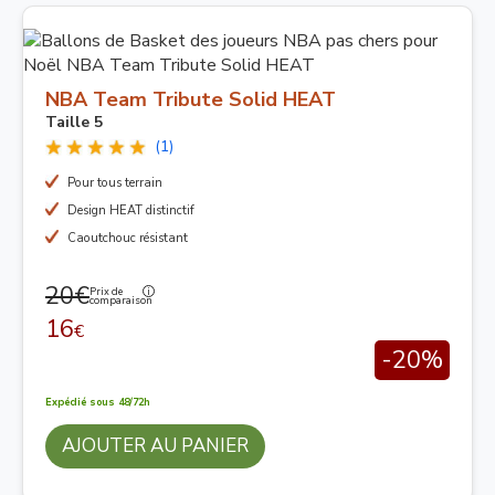
NBA Team Tribute Solid HEAT
Taille 5
(1)
Pour tous terrain
Design HEAT distinctif
Caoutchouc résistant
20€
Prix de
comparaison
16
€
-20%
Expédié sous 48/72h
AJOUTER AU PANIER