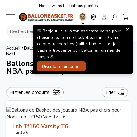
Nous livrons les ballons gonflés
×
👋 Bonjour, je suis ton assistant perso pour
choisir le ballon de basket parfait ! Dis-moi
ce que tu cherches (taille, budget...) et je
Accueil
/
Ballons de Basket des joueurs NBA pas chers pour
t'aide à trouver le bon ballon en un rien de
Noël
temps 💪
Ballons de Basket des joueurs
Discuter maintenant
NBA pas chers pour Noël
Filtrer les produits
Trier
Lnb Tf150 Varsity T6
Taille 6