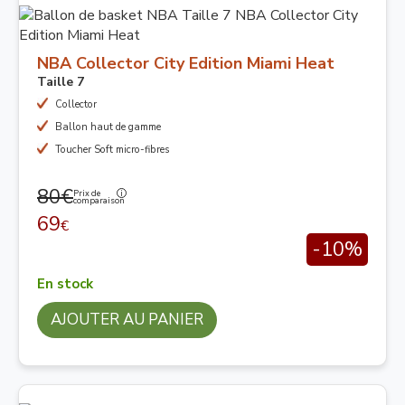
NBA Collector City Edition Miami Heat
Taille 7
Collector
Ballon haut de gamme
Toucher Soft micro-fibres
80€
Prix de
comparaison
69
€
-10%
En stock
AJOUTER AU PANIER