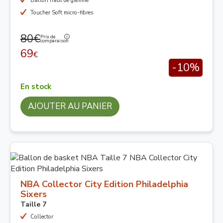
Ballon haut de gamme
Toucher Soft micro-fibres
80€
Prix de
comparaison
69
€
-10%
En stock
AJOUTER AU PANIER
NBA Collector City Edition Philadelphia
Sixers
Taille 7
Collector