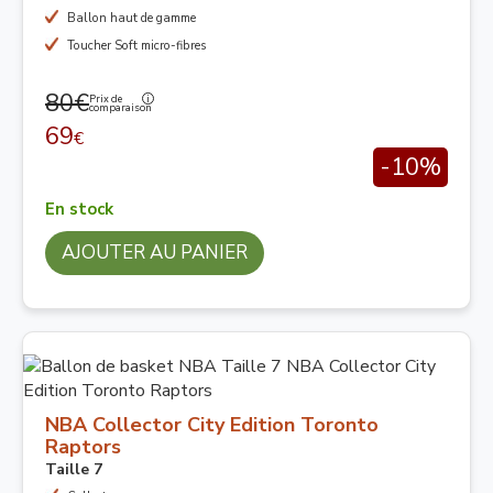
Ballon haut de gamme
Toucher Soft micro-fibres
80€
Prix de
comparaison
69
€
-10%
En stock
AJOUTER AU PANIER
NBA Collector City Edition Toronto
Raptors
Taille 7