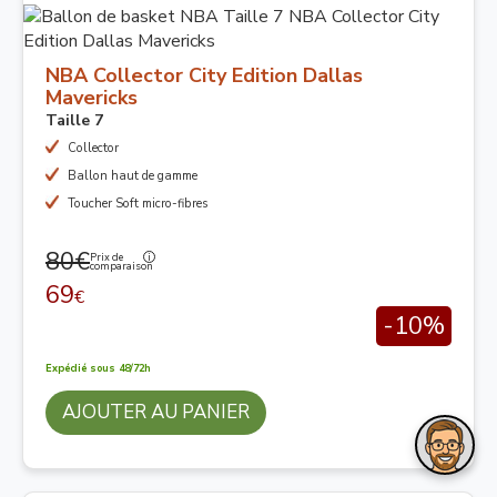
NBA Collector City Edition Dallas
Mavericks
Taille 7
Collector
Ballon haut de gamme
Toucher Soft micro-fibres
80€
Prix de
comparaison
69
€
-10%
Expédié sous 48/72h
AJOUTER AU PANIER