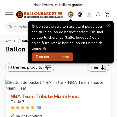
Nous livrons les ballons gonflés
×
👋 Bonjour, je suis ton assistant perso pour
choisir le ballon de basket parfait ! Dis-moi
ce que tu cherches (taille, budget...) et je
Accueil
/
Ballon de basket NBA Taille 7
t'aide à trouver le bon ballon en un rien de
Ballon de basket NBA Taille 7
temps 💪
Discuter maintenant
Filtrer les produits
Trier
NBA Team Tribute Miami Heat
Taille 7
(8)
Ballon Heat officiel