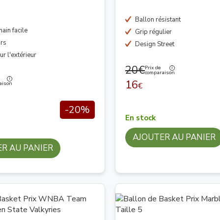
Ballon résistant
ain facile
Grip régulier
rs
Design Street
r l'extérieur
20€
Prix de
comparaison
16
aison
€
-20%
En stock
AJOUTER AU PANIER
R AU PANIER