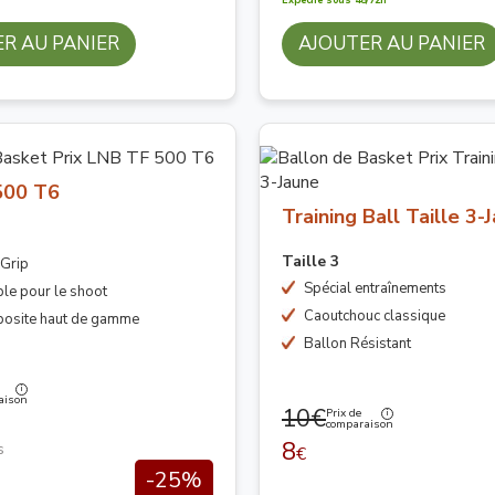
R AU PANIER
AJOUTER AU PANIER
500 T6
Training Ball Taille 3-
Taille 3
 Grip
Spécial entraînements
le pour le shoot
Caoutchouc classique
posite haut de gamme
Ballon Résistant
aison
10€
Prix de
comparaison
8
s
€
-25%