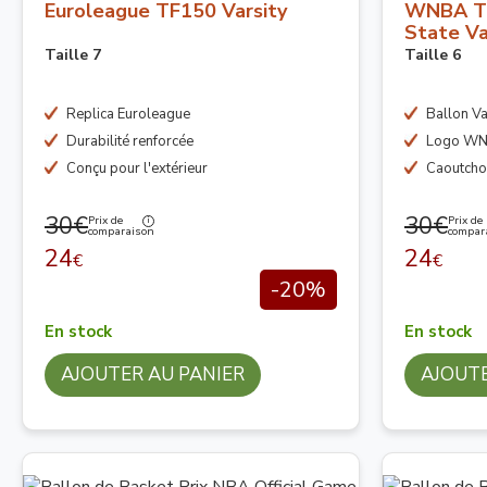
Euroleague TF150 Varsity
WNBA Te
State Va
Taille 7
Taille 6
Replica Euroleague
Ballon Val
Durabilité renforcée
Logo W
Conçu pour l'extérieur
Caoutcho
30€
30€
Prix de
Prix de
comparaison
compar
24
24
€
€
-20%
En stock
En stock
AJOUTER AU PANIER
AJOUTE