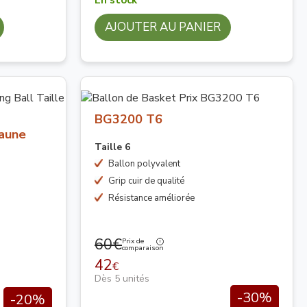
AJOUTER AU PANIER
BG3200 T6
Jaune
Taille 6
Ballon polyvalent
Grip cuir de qualité
Résistance améliorée
60€
Prix de
comparaison
42
€
Dès 5 unités
-30%
-20%