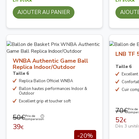
AJOUTER AU PANIER
AJOUTE
LNB TF 
WNBA Authentic Game Ball
Replica Indoor/Outdoor
Taille 6
Taille 6
Excellent
Replica Ballon Officiel WNBA
Confortab
Ballon hautes performances Indoor &
Cuir com
Outdoor
Excellent grip et toucher soft
70€
Prix de
compar
50€
Prix de
52
comparaison
€
39
Dès 3 unité
€
-20%