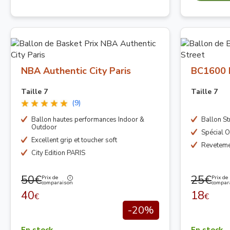
NBA Authentic City Paris
BC1600 
Taille 7
Taille 7
(9)
Ballon hautes performances Indoor &
Ballon St
Outdoor
Spécial 
Excellent grip et toucher soft
Revetemen
City Edition PARIS
50€
25€
Prix de
Prix de
comparaison
compar
40
18
€
€
-20%
En stock
En stock