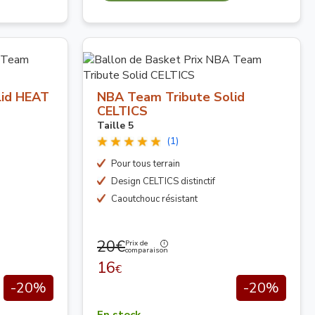
lid HEAT
NBA Team Tribute Solid
CELTICS
Taille 5
(1)
Pour tous terrain
Design CELTICS distinctif
Caoutchouc résistant
20€
Prix de
comparaison
16
€
-20%
-20%
En stock