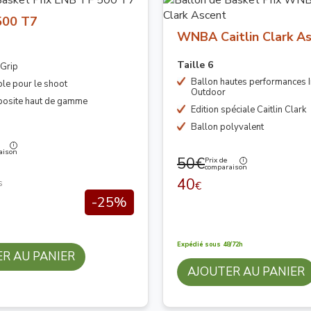
500 T7
WNBA Caitlin Clark A
Taille 6
 Grip
Ballon hautes performances 
le pour le shoot
Outdoor
posite haut de gamme
Edition spéciale Caitlin Clark
Ballon polyvalent
aison
50€
Prix de
comparaison
40
s
€
-25%
Expédié sous 48/72h
R AU PANIER
AJOUTER AU PANIER