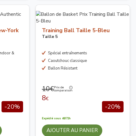
ew-York
Training Ball Taille 5-Bleu
Taille 5
Indoor &
Spécial entraînements
Caoutchouc classique
Ballon Résistant
10€
Prix de
comparaison
8
€
-20%
-20%
Expédié sous 48/72h
AJOUTER AU PANIER