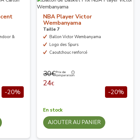
scent
NBA Player Victor
Wembanyama
Taille 7
Indoor &
Ballon Victor Wembanyama
Logo des Spurs
Caoutchouc renforcé
30€
Prix de
comparaison
24
€
-20%
-20%
En stock
AJOUTER AU PANIER