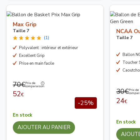
Max Grip
NCAA Ou
Taille 7
(1)
Taille 7
Polyvalent : intérieur et extérieur
Ballon 
Excellent Grip
Toucher S
Prise en main facile
Caoutcho
70€
Prix de
comparaison
30€
Prix de
52
compar
€
24
€
-25%
En stock
En stock
AJOUTER AU PANIER
AJOUTE