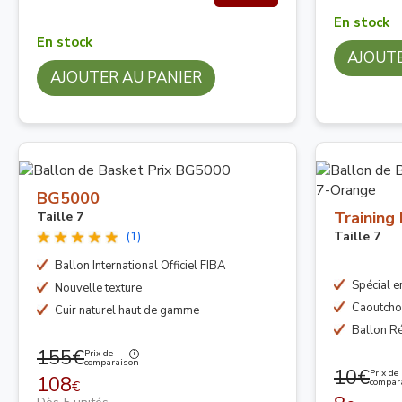
En stock
En stock
AJOUTE
AJOUTER AU PANIER
BG5000
Training
Taille 7
(1)
Taille 7
Ballon International Officiel FIBA
Spécial e
Nouvelle texture
Caoutcho
Cuir naturel haut de gamme
Ballon Ré
155€
Prix de
comparaison
10€
Prix de
108
compar
€