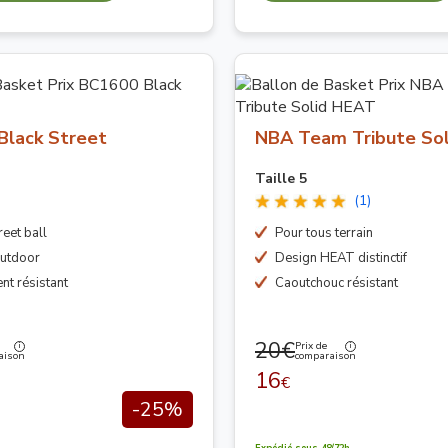
Black Street
NBA Team Tribute So
Taille 5
(1)
reet ball
Pour tous terrain
Outdoor
Design HEAT distinctif
t résistant
Caoutchouc résistant
20€
Prix de
aison
comparaison
16
€
-25%
Expédié sous 48/72h