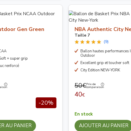
tdoor Gen Green
NBA Authentic City N
Taille 7
(9)
NCAA
Ballon hautes performances 
Outdoor
oft + super grip
Excellent grip et toucher soft
uc renforcé
City Edition NEW-YORK
50€
Prix de
aison
comparaison
40
€
-20%
En stock
R AU PANIER
AJOUTER AU PANIER