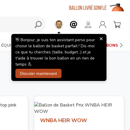
×
👋 Bonjour, je suis ton assistant perso pour
ÉQUIPEMENTS JOUEUR
PANIERS DE BASKET
BONS PLAN
choisir le ballon de basket parfait ! Dis-moi
ce que tu cherches (taille, budget...) et je
t'aide à trouver le bon ballon en un rien de
temps 💪
Discuter maintenant
WNBA HEIR WOW