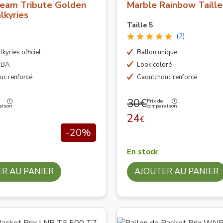
am Tribute Golden
Marble Rainbow Taille
lkyries
Taille 5
(2)
kyries officiel
Ballon unique
NBA
Look coloré
uc renforcé
Caoutchouc renforcé
30€
Prix de
aison
comparaison
24
€
-20%
En stock
R AU PANIER
AJOUTER AU PANIER