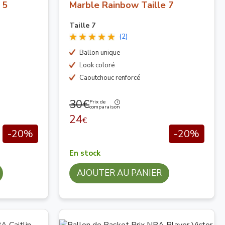
 5
Marble Rainbow Taille 7
Taille 7
(2)
Ballon unique
Look coloré
Caoutchouc renforcé
30€
Prix de
comparaison
24
€
-20%
-20%
En stock
AJOUTER AU PANIER