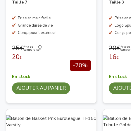
Taille 7
Taille 3
Prise en main facile
Prise en m
Grande durée de vie
Logo Spu
Conçu pour l'extérieur
Conçu pou
25€
20€
Prix de
Prix de
comparaison
compar
20
16
€
€
-20%
En stock
En stock
AJOUTER AU PANIER
AJOUTE