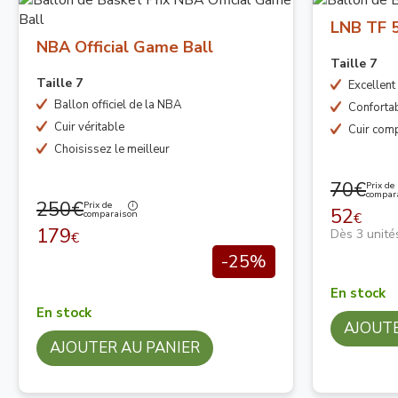
LNB TF 
NBA Official Game Ball
Taille 7
Taille 7
Excellent
Ballon officiel de la NBA
Confortab
Cuir véritable
Cuir com
Choisissez le meilleur
70€
Prix de
compar
250€
Prix de
52
comparaison
€
179
Dès 3 unité
€
-25%
En stock
En stock
AJOUTE
AJOUTER AU PANIER